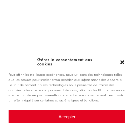
LES GOLFS
Nos coups de coeur
Notre guide
Gérer le consentement aux
cookies
ANNONCEZ CHEZ NOUS
Pour offrir les meilleures expériences, nous utilisons des technologies telles
que les cookies pour stocker et/ou accéder aux informations des appareils.
Le fait de consentir à ces technologies nous permettra de traiter des
données telles que le comportement de navigation ou les ID uniques sur ce
contact@golfmag.fr
site. Le fait de ne pas consentir ou de retirer son consentement peut avoir
un effet négatif sur certaines caractéristiques et fonctions.
@ Copyright Golf Magazine
Accepter
Mentions légales