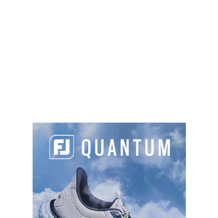
stroke-play, pour avoir laissé améliorer les
conditions affectant son coup.
4. En match-play, vous vous rendez compte, en
arrivant sur le green, que vous avez échangé vos
balles avec votre adversaire. Ne sachant pas qui
a commis l’erreur en premier, vous perdez tous les
deux le trou.
Faux.
Si le joueur et son adversaire jouent chacun
la balle de l’autre pendant le jeu d’un trou, le
premier qui joue un coup sur une mauvaise balle
encourt la pénalité générale, soit en match-play la
perte du trou, selon la Règle 6.3c(1). En revanche, si
on ne sait pas quelle mauvaise balle a été jouée
en premier, il n’y a pas de pénalité et le trou doit