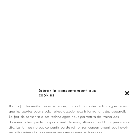
Hors Série
Guide
LES GOLFS
Nos coups de coeur
Notre guide
Gérer le consentement aux
cookies
ANNONCEZ CHEZ NOUS
Pour offrir les meilleures expériences, nous utilisons des technologies telles
que les cookies pour stocker et/ou accéder aux informations des appareils.
Le fait de consentir à ces technologies nous permettra de traiter des
données telles que le comportement de navigation ou les ID uniques sur ce
contact@golfmag.fr
site. Le fait de ne pas consentir ou de retirer son consentement peut avoir