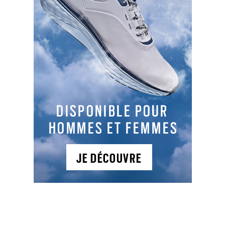
être terminé avec les balles échangées.
PARTAGER L'ARTICLE :
Facebook
LinkedIn
Email
Cop
Link
LES DERNIERS ARTICLES DE LA CATÉGORIE