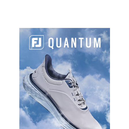
caractéristiques de performance ont été
délibérément changées, par exemple en rayant ou
chauffant la balle ou en appliquant n’importe
quelle substance (autre que pour la nettoyer). Si le
joueur tape un coup dans ces conditions il doit
être disqualifié.
PARTAGER L'ARTICLE :
Facebook
LinkedIn
Email
Cop
Link