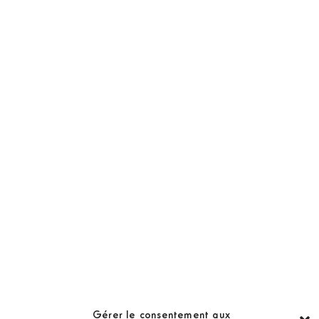
NOS PRODUITS
Abonnement
Golf Magazine
Hors Série
Guide
LES GOLFS
Nos coups de coeur
Notre guide
Gérer le consentement aux