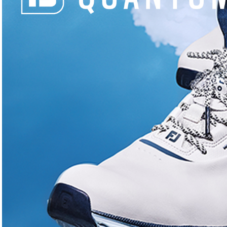
Tourisme
Tourisme
Parenthèse catalane
Omaha B
Am du D
Laurence Froger
juliett