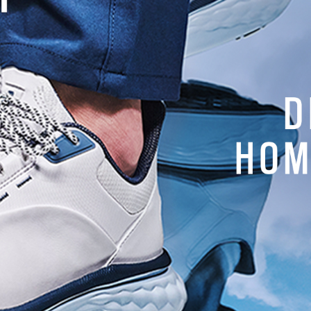
Tourisme
each : jouez le Pro-
Evian, le golf en lac majeur
-Day
Laurence Froger
e_admin
NEWSLETTER
Recevez tous les mois nos actual