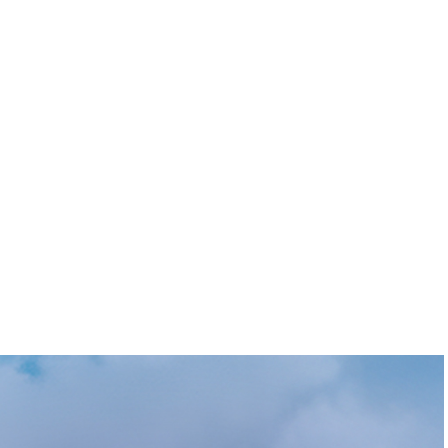
Pornic, escapade sur la
Côte de Jade
Laurence Froger