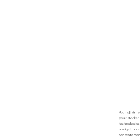
TS
LES GOLFS
nt
Nos coups de coeur
zine
Notre guide
Pour offrir l
pour stocker
technologies
navigation o
consentement