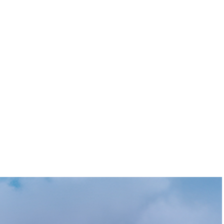
Céline Boutier en
grande forme
Golf-Mag