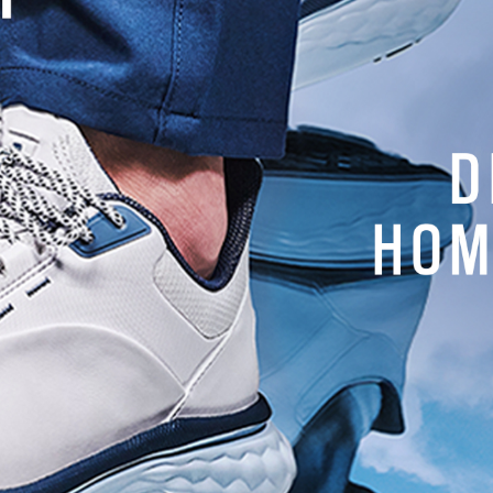
Actualités
 Magazine n°364 est
Calendrier national amateur
ue !
2020 : les nouvelles dates à
connaître
ag
Golf-Mag
NEWSLETTER
Recevez tous les mois nos actual