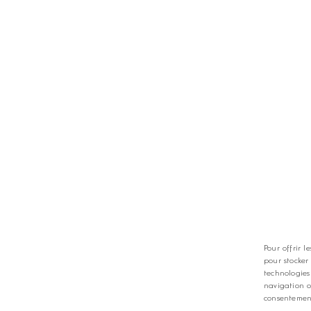
TS
LES GOLFS
nt
Nos coups de coeur
zine
Notre guide
Pour offrir l
pour stocker
technologies
navigation o
consentement