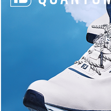
Actualités
Actualités
Circuit européen : Joël Stalter
Le Golf
retrouve l’élite
en kiosq
Golf-Mag
Golf-M