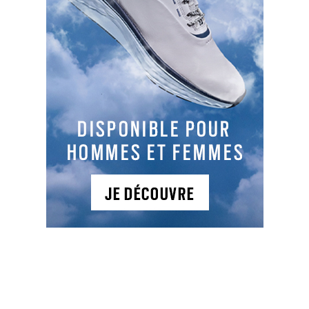
accueil@golfdedomont.com
https://www.golfdedomont.com
A 18 km de Paris, le parcours du golf de
Domont est reconnu pour la qualité de
son tracé et de son cadre ainsi que
pour son entretien irréprochable.
Excellent test de jeu pour les joueurs de
haut niveau.
Sur place :
Green fee
: 40€ à
95€
Golf - Disneyland Paris Val