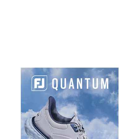
Chevry est plat. Mais garre aux balles
trop slicés ! Les hors-limites vous
attendent et l'eau est en jeu sur deux
trous.
Green fee
: 35€ à 39€
Sur place :
Golf - Domont Montmorency
18T
Route de Montmorency, 95330
Domont
01 39 91 07 50