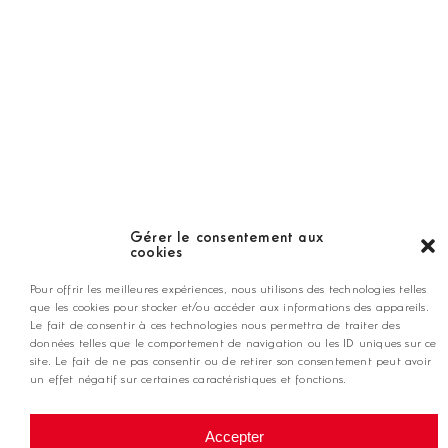
LES GOLFS
Nos coups de coeur
Notre guide
Gérer le consentement aux
cookies
ANNONCEZ CHEZ NOUS
Pour offrir les meilleures expériences, nous utilisons des technologies telles
que les cookies pour stocker et/ou accéder aux informations des appareils.
Le fait de consentir à ces technologies nous permettra de traiter des
contact@golfmag.fr
données telles que le comportement de navigation ou les ID uniques sur ce
site. Le fait de ne pas consentir ou de retirer son consentement peut avoir
un effet négatif sur certaines caractéristiques et fonctions.
@ Copyright Golf Magazine
Accepter