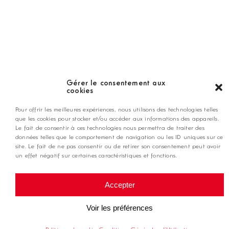
Nos coups de coeur
Notre guide
Gérer le consentement aux
cookies
ANNONCEZ CHEZ NOUS
Pour offrir les meilleures expériences, nous utilisons des technologies telles
que les cookies pour stocker et/ou accéder aux informations des appareils.
Le fait de consentir à ces technologies nous permettra de traiter des
contact@golfmag.fr
données telles que le comportement de navigation ou les ID uniques sur ce
site. Le fait de ne pas consentir ou de retirer son consentement peut avoir
un effet négatif sur certaines caractéristiques et fonctions.
@ Copyright Golf Magazine
Accepter
Mentions légales
Voir les préférences