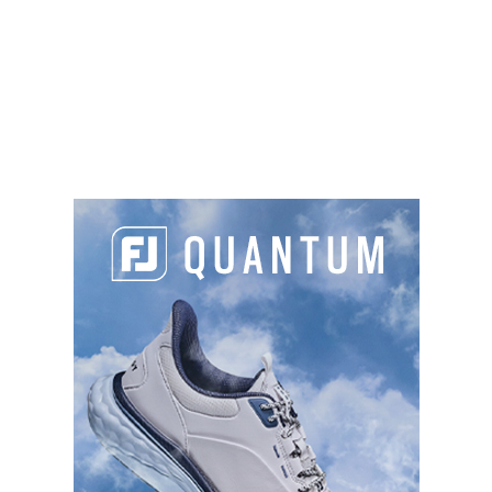
marketing et activer ce contenu
Chemin de Viltain, 78250 Jouy-en-Josas
01 30 97 25 25
accueil@golfsaintmarc.com
https://www.golfsaintmarc.com
Green fee
: 42€ à 76€
Sur place :