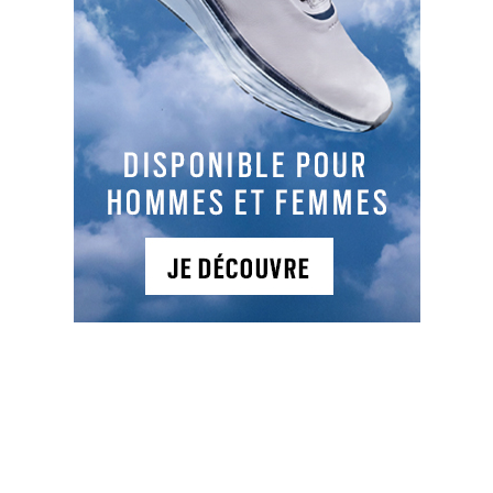
SLOPES
130
131
127
134
TYPES DE PARCOURS
Parcours 1
: 18T , PAR 71, 5756 m,
A 12 km du pont de Sèvres, le golf de Saint-Marc,
légèrement vallonné, a été créé dans un ancien
parc naturel exceptionnel.
A 12 km du pont de Sèvres, le golf de Saint Marc
est tracé dans le magnifique domaine du
château des Côtes. Sur 52 hectares, le lieu est
boisé d’essences rares et centenaires.