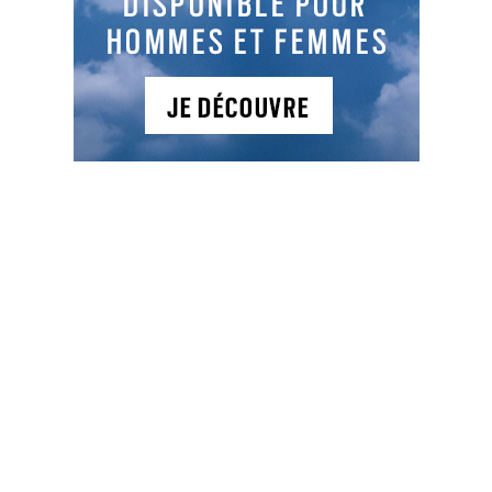
dessin initial afin de donner un nouveau visage
au golf de Guerville tout en gardant l’esprit
initial du golf. Nouveau tracé pour le parcours 18
trous depuis mi septembre 2020.
NEWSLETTER