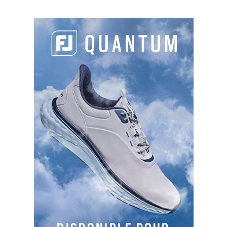
SLOPES
125
127
125
126
TYPES DE PARCOURS
Parcours 1
: 18T , PAR 72, 5858 m, Boisé et vallonné
Vallonné et boisé, ce parcours technique vous
incitera à faire quelques choix stratégiques. Au
milieu de ses couleurs et lumières variant au
rythme des saisons, vous prendrez grand plaisir
jusqu'au 18ème trou.
Le
golf Bluegreen Guerville
à ouvert ses portes en
1989, dessiné par l’architecte Yves Bureau. Des
travaux de réaménagement ont été effectué sur le