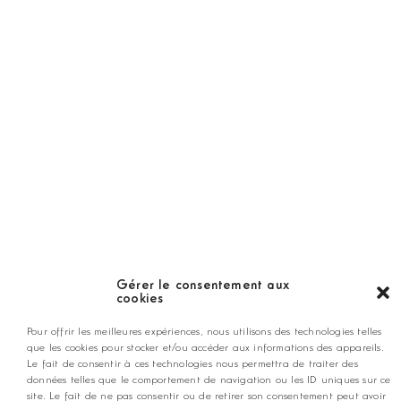
Hors Série
Guide
LES GOLFS
Nos coups de coeur
Notre guide
Gérer le consentement aux
cookies
ANNONCEZ CHEZ NOUS
Pour offrir les meilleures expériences, nous utilisons des technologies telles
que les cookies pour stocker et/ou accéder aux informations des appareils.
Le fait de consentir à ces technologies nous permettra de traiter des
données telles que le comportement de navigation ou les ID uniques sur ce
contact@golfmag.fr
site. Le fait de ne pas consentir ou de retirer son consentement peut avoir