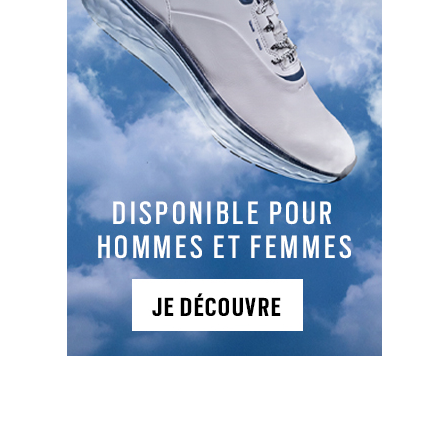
L’offre
À partir de 239 € pour deux personnes avec une
nuit en chambre double au Grand Slam Hôtel,
deux petits-déjeuners et deux green-fees.
Période
Jusqu’au 31 mars 2025.
Contact
Domaine du Golf PGA France du Vaudreuil
26, Avenue Marc de la Haye
27100 Le Vaudreuil
Tél. : 02 32 59 02 60
www.golfduvaudreuil.com