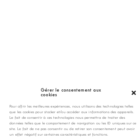
Guide
LES GOLFS
Nos coups de coeur
Notre guide
Gérer le consentement aux
cookies
ANNONCEZ CHEZ NOUS
Pour offrir les meilleures expériences, nous utilisons des technologies telles
que les cookies pour stocker et/ou accéder aux informations des appareils.
Le fait de consentir à ces technologies nous permettra de traiter des
données telles que le comportement de navigation ou les ID uniques sur ce
contact@golfmag.fr
site. Le fait de ne pas consentir ou de retirer son consentement peut avoir
un effet négatif sur certaines caractéristiques et fonctions.