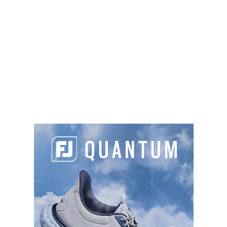
Fred William Hawtree
en 1961, constitue un défi
technique de premier plan. Pour se préparer à
l’affronter, le Vaudreuil propose l’un des meilleurs
centres d’entrainement de France. Un grand
practice, un centre de fitting et une vaste zone
d’approches et de putting sont à disposition des
golfeurs qui peuvent, en plus, bénéficier des
précieux conseils délivrés par la
Golf Court
Academy
, référence incontournable du petit-jeu
en France. Enfin, chaque année, le
Vaudreuil Golf
Challenge
, épreuve du circuit professionnel du
Challenge Tour chère à
Jean-Claude Forestier
, le
maître des lieux, permet de venir admirer
gratuitement les champions qui feront le golf de
demain.