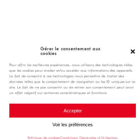
Nos coups de coeur
Notre guide
Gérer le consentement aux
cookies
ANNONCEZ CHEZ NOUS
Pour offrir les meilleures expériences, nous utilisons des technologies telles
que les cookies pour stocker et/ou accéder aux informations des appareils.
Le fait de consentir à ces technologies nous permettra de traiter des
données telles que le comportement de navigation ou les ID uniques sur ce
contact@golfmag.fr
site. Le fait de ne pas consentir ou de retirer son consentement peut avoir
un effet négatif sur certaines caractéristiques et fonctions.
@ Copyright Golf Magazine
Accepter
Mentions légales
Voir les préférences
Politique de cookies
Conditions Générales d’Utilisation