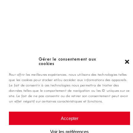
LES GOLFS
Nos coups de coeur
Notre guide
Gérer le consentement aux
cookies
ANNONCEZ CHEZ NOUS
Pour offrir les meilleures expériences, nous utilisons des technologies telles
que les cookies pour stocker et/ou accéder aux informations des appareils.
Le fait de consentir à ces technologies nous permettra de traiter des
données telles que le comportement de navigation ou les ID uniques sur ce
contact@golfmag.fr
site. Le fait de ne pas consentir ou de retirer son consentement peut avoir
un effet négatif sur certaines caractéristiques et fonctions.
@ Copyright Golf Magazine
Accepter
Mentions légales
Voir les préférences