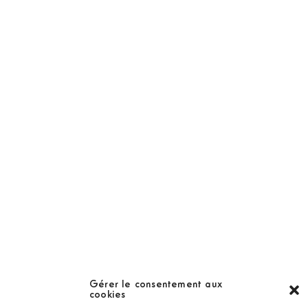
NOS PRODUITS
Abonnement
Golf Magazine
Hors Série
Guide
LES GOLFS
Nos coups de coeur
Notre guide
Gérer le consentement aux
cookies