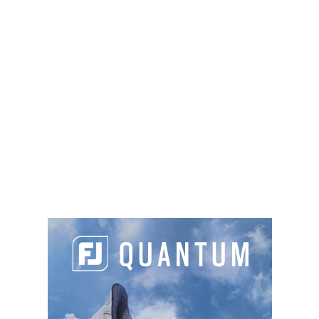
repartent de Pologne avec un top 10 puisque
e
Andoni Etchenique
prend la 5
place à -15,
Aubin
e
e
Lacaze
la 6
place à -14 et
Victor Veyret
, la 9
place ex-aequo à -10.
PARTAGER L'ARTICLE :
Facebook
LinkedIn
Email
Cop
Link