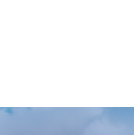
JO 2024 Dames 4e tour
: Lydia Ko en or, Céline
Boutier 18e
Ludovic Pont