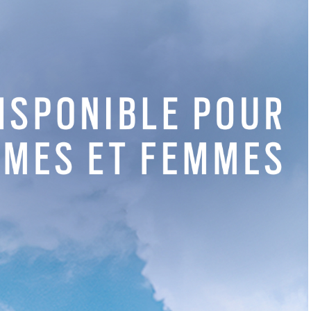
Actualités
Actualités
JO 2024 – Au tour des dames
JO 2024 – Schef
!
Perez au pied 
Ludovic Pont
Ludovic Pont
ités, offres et bons plans Golf.