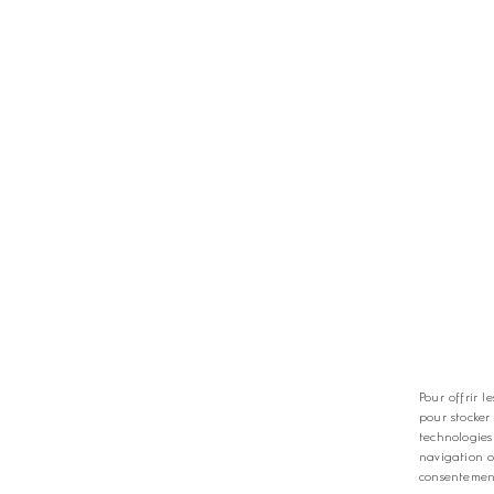
TS
LES GOLFS
nt
Nos coups de coeur
zine
Notre guide
Pour offrir l
pour stocker
technologies
navigation o
consentement