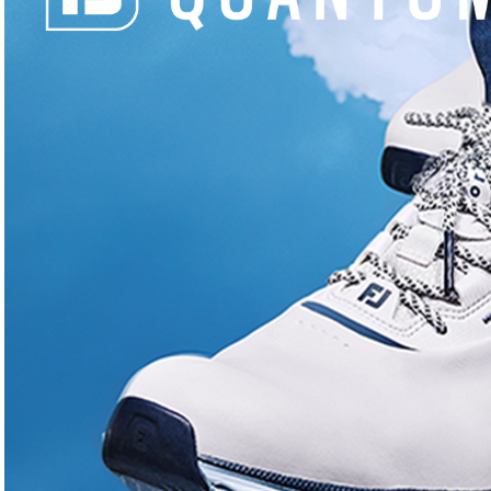
Actualités
Actualités
JO Dames 3e tour – Ko et
JO 2024
Metraux en tête, Boutier dans
Metraux 
le coup
recule
Ludovic Pont
Jean-Ed