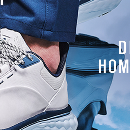
Actualités
 Dames 2e tour –
JO 2024 Dames 1er tour –
en tête, Boutier
Céline Boutier prend les
commandes
ouard Bissonnet
Jean-Edouard Bissonnet
NEWSLETTER
Recevez tous les mois nos actual