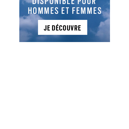
distance au drive
: le centrage de la balle et
l’angle d’attaque.
Sport :
Dan Bradbury au
FedEx Open de France,
le
Lacoste Ladies Open de France,
Céline Boutier,
Julien Guerrier, les championnats de France par
équipes seniors…
Eco :
L’interview de
Philippe Coléon,
PDG
d’Acadomia.
Champion de légende :
la Française
Catherine
Lacoste.
Cahier régional :
21 pages sur l’actualité dans vos