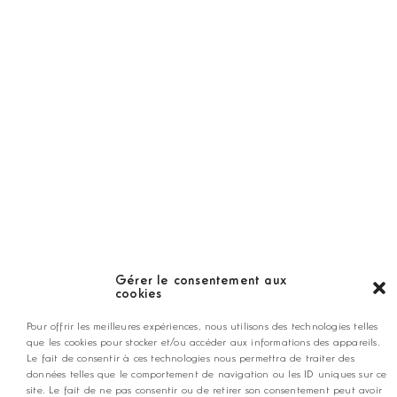
Hors Série
Guide
LES GOLFS
Nos coups de coeur
Notre guide
Gérer le consentement aux
cookies
ANNONCEZ CHEZ NOUS
Pour offrir les meilleures expériences, nous utilisons des technologies telles
que les cookies pour stocker et/ou accéder aux informations des appareils.
Le fait de consentir à ces technologies nous permettra de traiter des
données telles que le comportement de navigation ou les ID uniques sur ce
contact@golfmag.fr
site. Le fait de ne pas consentir ou de retirer son consentement peut avoir