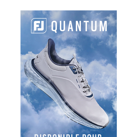
del Cosma
Castello et Algarve…
Shopping :
Ping, Galvin Green, Adidas, Chervo,
Mammut, Jucad…
Putting Performance :
Coach de putting de
Matthieu Pavon et Antoine Rozner, le
Norvégien
Jon Karlsen
vous propose ce mois-ci un
exercice de performance pour évaluer votre
niveau et améliorer vos performances sur
les putts
courts.
Entraînement maison :
Dans cette leçon,
le pro
Jean-Philippe Serres
vous propose de travailler
deux points
pour gagner facilement de la