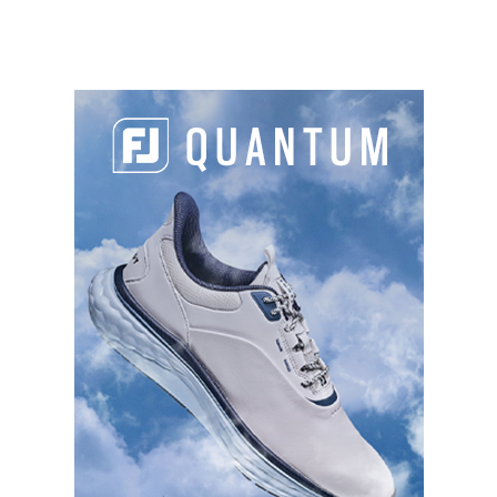
terrasse extérieure, des bureaux, une salle de
réunion, un local pour l’association « Golf
de Baden », des locaux de stockage du
matériel et des chariots, des vestiaires et des
sanitaires et douches, un hangar technique
Des espaces extérieurs, comprenant :
un parcours 18 trous, un parcours
compact 6 trous, un practice composé
de 24 postes dont 12 couverts, 4 putting-
greens, 2 pitching-greens et deux
bunkers d’entraînement, un carport
attenant au bâtiment, un parking, la
lagune et 2 bassins
II Attributaire
Contrat notifié le 27/06/2025 à la société
FORMULE GOLF sise à BOULOGNE
BILLANCOURT.