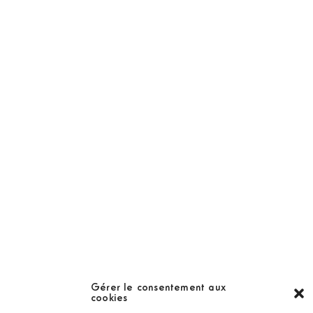
NOS PRODUITS
Abonnement
Golf Magazine
Hors Série
Guide
LES GOLFS
Nos coups de coeur
Notre guide
Gérer le consentement aux
cookies