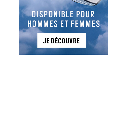
1 offre réceptionnée
III Procédures de recours
: Instance
chargée des recours et auprès duquel des
renseignements peuvent être obtenus concernant
l’introduction des recours :
Tribunal Administratif de Rennes – 3 Contour de
la Motte – CS 44416 – 35044 RENNES
(Tél : 02.23.21.28.28 – Fax : 02.99.63.56.84)
Date du présent avis
: 27/06/2025