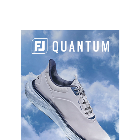
adapté, la découverte de nouveaux parcours
ainsi qu’un cahier régional dédié à la vie des
clubs dans votre région.
Réalisé chaque année par la rédaction de Golf
Magazine, le hors-série « Guide des golfs » est le
compagnon de route idéal de votre saison
golfique.
Dans les 204 pages de ce guide illustré de
nombreuses photos, retrouvez toutes les
informations des 687 golfs français homologués
et des 45 practices indépendants, classés région
par région.