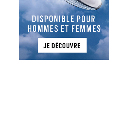
Pour chaque région, vous trouverez également
une ou plusieurs cartes détaillées avec les
emplacements des golfs mais aussi des index par
ordre alphabétique.
Profitez en, l’abonnement offre de nombreux
avantages : La livraison gratuite chez vous,
l’assurance de ne manquer aucun numéro, un
tarif préférentiel par rapport au prix kiosque, un
prix garanti pendant toute la durée de votre
abonnement, la possibilité de suspendre votre
abonnement, un service client à votre écoute…