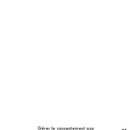
NOS PRODUITS
Abonnement
Golf Magazine
Hors Série
Guide
LES GOLFS
Nos coups de coeur
Notre guide
Gérer le consentement aux