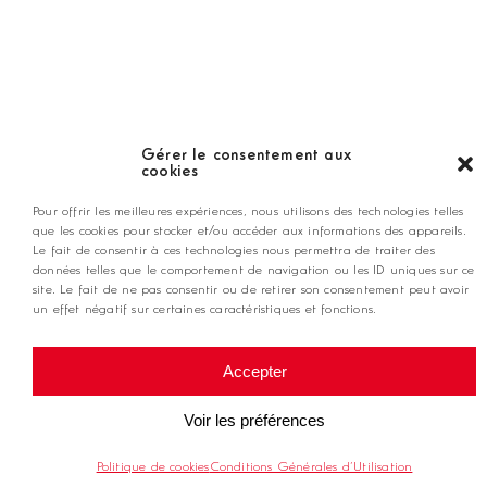
Nos coups de coeur
Notre guide
Gérer le consentement aux
cookies
ANNONCEZ CHEZ NOUS
Pour offrir les meilleures expériences, nous utilisons des technologies telles
que les cookies pour stocker et/ou accéder aux informations des appareils.
Le fait de consentir à ces technologies nous permettra de traiter des
contact@golfmag.fr
données telles que le comportement de navigation ou les ID uniques sur ce
site. Le fait de ne pas consentir ou de retirer son consentement peut avoir
un effet négatif sur certaines caractéristiques et fonctions.
@ Copyright Golf Magazine
Accepter
Mentions légales
Voir les préférences
Politique de cookies
Conditions Générales d’Utilisation
Conditions générales d'utilisation