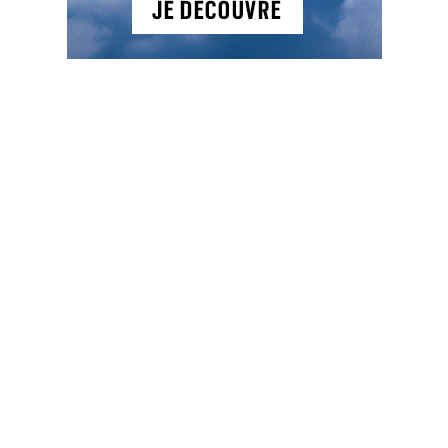
Anciens Numéros
n°426 – Explosez la
balle – octobre 2025
6.50
€
AJOUTER AU PANIER