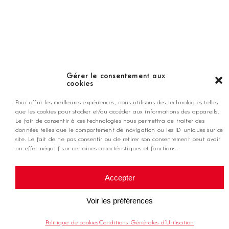
Nos coups de coeur
Notre guide
Gérer le consentement aux
cookies
ANNONCEZ CHEZ NOUS
Pour offrir les meilleures expériences, nous utilisons des technologies telles
que les cookies pour stocker et/ou accéder aux informations des appareils.
Le fait de consentir à ces technologies nous permettra de traiter des
données telles que le comportement de navigation ou les ID uniques sur ce
contact@golfmag.fr
site. Le fait de ne pas consentir ou de retirer son consentement peut avoir
un effet négatif sur certaines caractéristiques et fonctions.
@ Copyright Golf Magazine
Accepter
Mentions légales
Voir les préférences
Politique de cookies
Conditions Générales d’Utilisation
Conditions générales d'utilisation