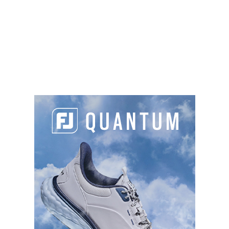
266 allée Jean Bertin, 84270 Vedène
04 90 31 78 00
interieurgolf@gmail.com
https://www.interieurgolf.com
Sur place :
4 simulateurs avec technologie Trackman.
A partir de 20h l’heure.