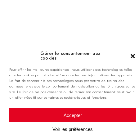
Nos coups de coeur
Notre guide
Gérer le consentement aux
cookies
ANNONCEZ CHEZ NOUS
Pour offrir les meilleures expériences, nous utilisons des technologies telles
que les cookies pour stocker et/ou accéder aux informations des appareils.
Le fait de consentir à ces technologies nous permettra de traiter des
données telles que le comportement de navigation ou les ID uniques sur ce
contact@golfmag.fr
site. Le fait de ne pas consentir ou de retirer son consentement peut avoir
un effet négatif sur certaines caractéristiques et fonctions.
@ Copyright Golf Magazine
Accepter
Mentions légales
Voir les préférences