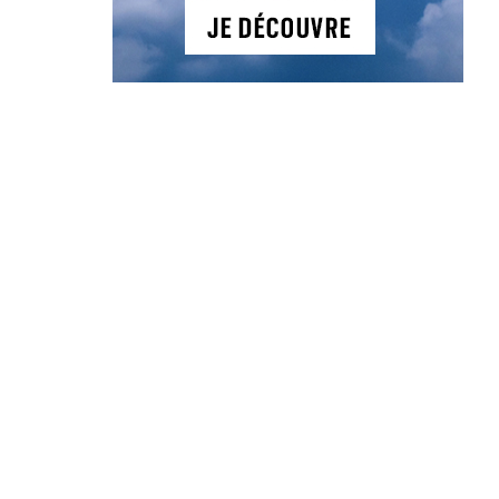
Actualités
Mieux jouer
Équipement
Règles
Tourisme
NOS PRODUITS
Abonnement
Golf Magazine
Hors Série
Guide