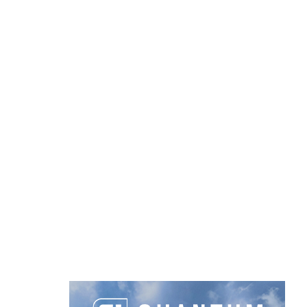
marketing et activer ce contenu
Route de l'Océan, 33590 Grayan-et-l'Hôpital
06 51 10 06 34
practice.grayan@gmail.com
https://www.sites.google.com/site/balatapract
Sur place :