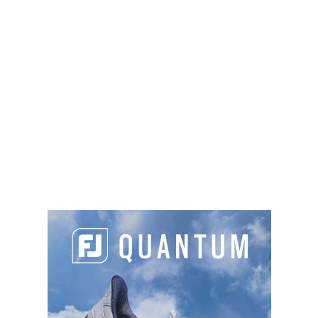
Plateau de Chastellarès, 06660 Saint-
Etienne-de-Tinée
06 03 11 21 30
info.auron@nicecotedazurtourisme.com
http://ete.auron.com/golf
Sur place :
TYPES DE PARCOURS