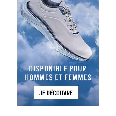
Parcours 1
: 9C , PAR 27, 1696 m, Parcours de
montagne
Situé sur le plateau de Chastellarès, ce golf vous
invite dans son cadre de verdure à découvrir ce
sport dans les meilleures conditions possibles
avec 9 trous compacts, 10 tapis de practice et 1
putting-green.
NEWSLETTER