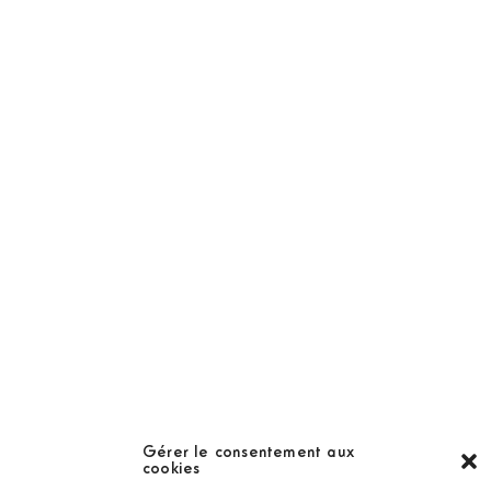
NOS PRODUITS
Abonnement
Golf Magazine
Hors Série
Guide
LES GOLFS
Nos coups de coeur
Notre guide
Gérer le consentement aux
cookies