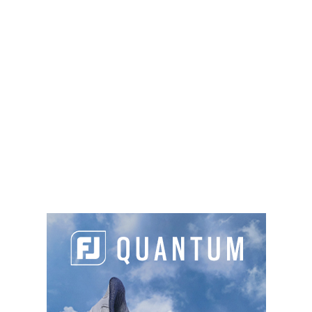
Route de Forcalquier, 04300 Niazelles
04 92 72 83 12
info@domaine-des-sources.eu
https://www.domaine-des-sources.eu
Green fee
: 25€ à 29€
Sur place :