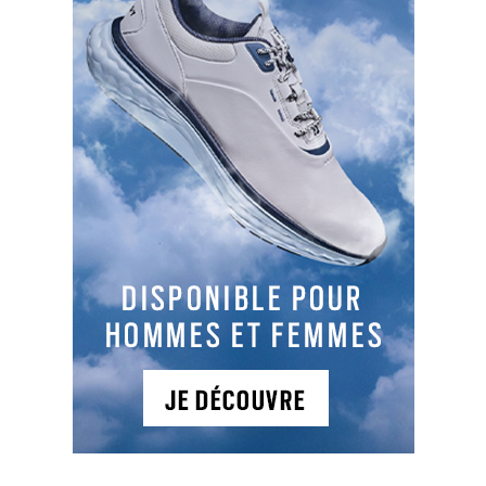
TYPES DE PARCOURS
Parcours 1
: 9PP , PAR 27, 591 m, Vallonné
Dans un environnement naturel et paisible, ce
golf propose une académie et un centre
d'entraînement de golf propice à l'initiation de
joueurs débutants et à l'entraînement des joueurs
confirmés.
NEWSLETTER