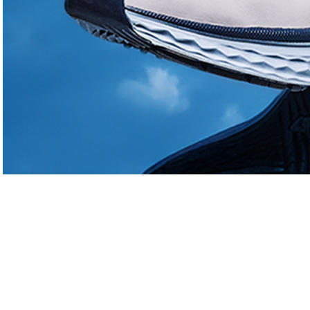
145
144
140
150
TYPES DE PARCOURS
Parcours 1
: 18T , PAR 72, 5912 m, En bord
Parcours 2
: 6PP , PAR , m,
Le tracé possède 9 trous dans une forêt 
bordure de l’océan Atlantique avec vue su
dispose également d'un parcours Pitch &