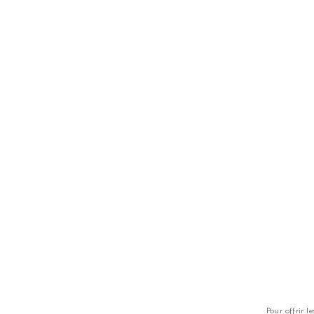
TS
LES GOLFS
nt
Nos coups de coeur
zine
Notre guide
Pour offrir l