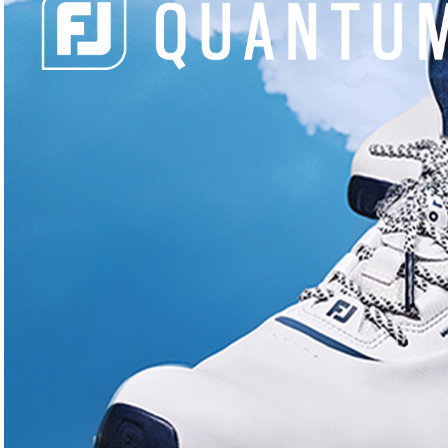
INFORMATIONS PRATIQUES
Aven
8516
Cliquez pour accepter les
02 5
cookies marketing et activer ce
contenu
acc
http
Green
Sur pl
SLOPES