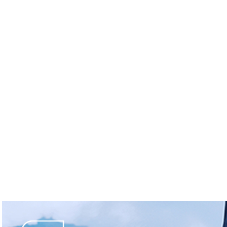
MIEUX
ACTUALITÉS
ÉQUIPEMENT
R
JOUER
Accueil
Golfs
Saint-Jean-de-M
SAINT-JEAN-DE-MONTS
18T