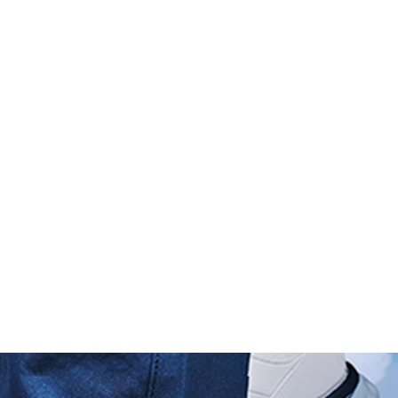
GUIDE DES
APPEL
ÈGLES
TOURISME
B
GOLFS
D’OFFRES
onts
LE GUIDE DES GOLFS DE FRANC
 6PP