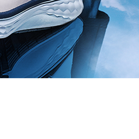
 de mer
de pins maritimes et 9 autres en
r la mer et l’île d’Yeu. Ce golf
 Putt.