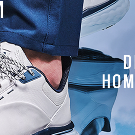
ue des Pays-de-la-Loire,
0 Saint-Jean-de-Monts
1 58 82 73
ueil@golfsaintjeandemonts.fr
s://www.golfsaintjeandemonts.fr
 fee
: 54€ à 74€
ace :