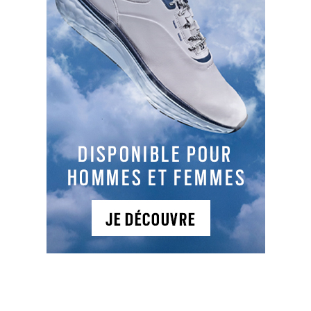
Sur place :
SLOPES
135
136
134
137
TYPES DE PARCOURS
Parcours 1
: 18T , PAR 70, 5177 m,
Au cœur du Roussillon, à 1 100 m d’altitude, le
Domaine de Falgos, avec son Golf Resort & SPA,
offre un panorama exceptionnel entre le massif
du Canigou et la baie de Rosas. Le complexe