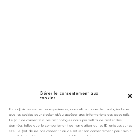
Hors Série
Guide
LES GOLFS
Nos coups de coeur
Notre guide
Gérer le consentement aux
cookies
ANNONCEZ CHEZ NOUS
Pour offrir les meilleures expériences, nous utilisons des technologies telles
que les cookies pour stocker et/ou accéder aux informations des appareils.
Le fait de consentir à ces technologies nous permettra de traiter des
données telles que le comportement de navigation ou les ID uniques sur ce
contact@golfmag.fr
site. Le fait de ne pas consentir ou de retirer son consentement peut avoir