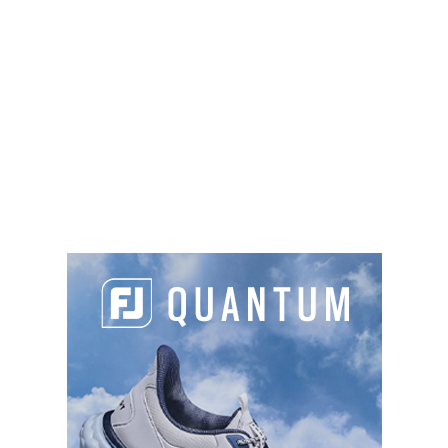
Cliquez pour accepter les cookies
marketing et activer ce contenu
Domaine de Falgos, 66260 Saint-Laurent-
de-Cerdans
04 68 39 51 42
contact@falgos.com
https://www.falgos.com
Green fee
: 69€ à 85€