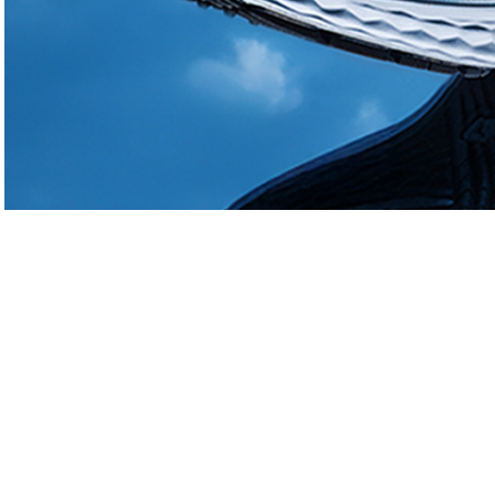
Un panorama unique s'ouvre sur les paysa
médiéval de la Garde-Guérin. Le cachet 
paysagé le fait ressembler à certains gol