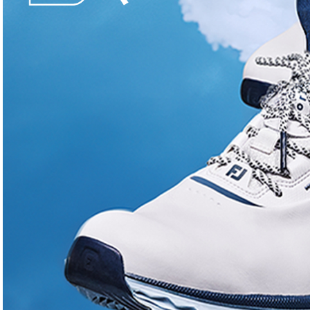
INFORMATIONS PRATIQUES
Rout
Villef
Cliquez pour accepter les
06 72
cookies marketing et activer ce
contenu
gol
http
Green
Sur pl
TYPES DE PARCOURS
Parcours 1
: 9T , PAR 32, 1904 m, Vallonn