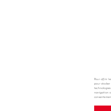
TS
LES GOLFS
nt
Nos coups de coeur
zine
Notre guide
Pour offrir l
pour stocker
technologies
navigation o
consentement