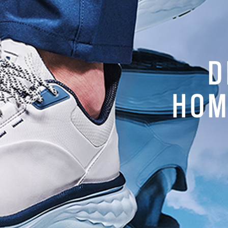
e de Langogne, 48800
ort
 17 35 64
fgardeguerin@gmail.com
s://www.golfgardeguerin.com
 fee
: 25€ à 35€
ace :
é et en montagne