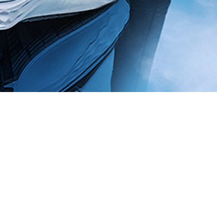
ges lozériens et le village
particulier de ce golf
fs écossais.