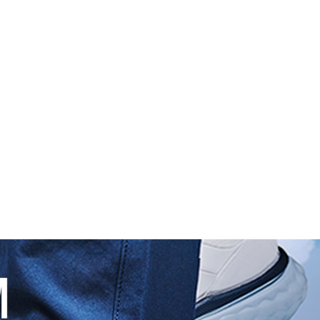
GUIDE DES
APPEL
ÈGLES
TOURISME
B
GOLFS
D’OFFRES
n
LE GUIDE DES GOLFS DE FRANC