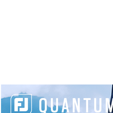
MIEUX
ACTUALITÉS
ÉQUIPEMENT
R
JOUER
Accueil
Golfs
La Garde Guéri
LA GARDE GUÉRIN
9T