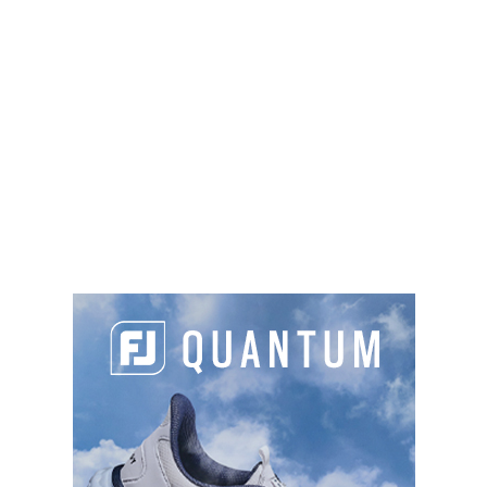
dentieLa Jenny Vacances - Domaine FRésil
Naturiste, 33680 Le Porge
05 56 26 56 90
info@lajenny.fr
https://www.lajenny.fr
TYPES DE PARCOURS
Parcours 1
: 6C , PAR 21, 1050 m,