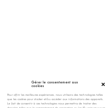
Golf Magazine
Hors Série
Guide
LES GOLFS
Nos coups de coeur
Notre guide
Gérer le consentement aux
cookies
ANNONCEZ CHEZ NOUS
Pour offrir les meilleures expériences, nous utilisons des technologies telles
que les cookies pour stocker et/ou accéder aux informations des appareils.
Le fait de consentir à ces technologies nous permettra de traiter des