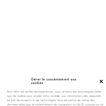
Golf Magazine
Hors Série
Guide
LES GOLFS
Nos coups de coeur
Notre guide
Gérer le consentement aux
cookies
ANNONCEZ CHEZ NOUS
Pour offrir les meilleures expériences, nous utilisons des technologies telles
que les cookies pour stocker et/ou accéder aux informations des appareils.
Le fait de consentir à ces technologies nous permettra de traiter des
données telles que le comportement de navigation ou les ID uniques sur ce
contact@golfmag.fr