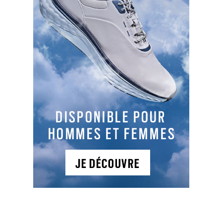
Parcours 1
: 9PP , PAR 27, 566 m, Plat
Idéalement situé à l'entrée de la presqu'île du
Cap Ferret, le site comprend un parcours 9 trous
pitch & putt, synthétique, éclairé et un practice
de 18 postes et un club-house.
NEWSLETTER