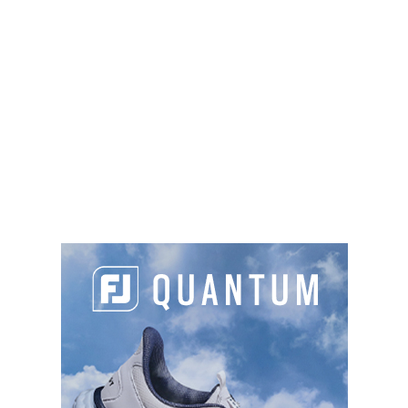
Domaine du Four, 33950 Lège-Cap-Ferret
05 57 70 49 92
contact@capgolf.fr
https://www.golf-capferret.fr
Sur place :
TYPES DE PARCOURS