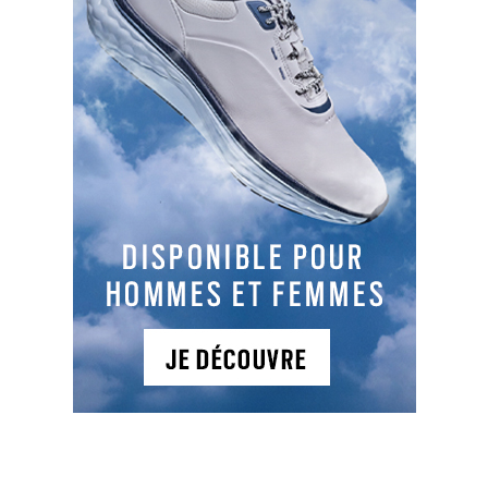
Parcours 1
: 6C , PAR , 1231 m,
A quelques kilomètres de Thouars, découvrez un
site composé d'un parcours champêtre de 6 trous
(11 départs) et d'un practice de 6 postes.
NEWSLETTER