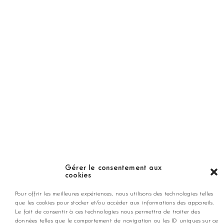
Golf Magazine
Hors Série
Guide
LES GOLFS
Nos coups de coeur
Notre guide
Gérer le consentement aux
cookies
ANNONCEZ CHEZ NOUS
Pour offrir les meilleures expériences, nous utilisons des technologies telles
que les cookies pour stocker et/ou accéder aux informations des appareils.
Le fait de consentir à ces technologies nous permettra de traiter des
données telles que le comportement de navigation ou les ID uniques sur ce
contact@golfmag.fr