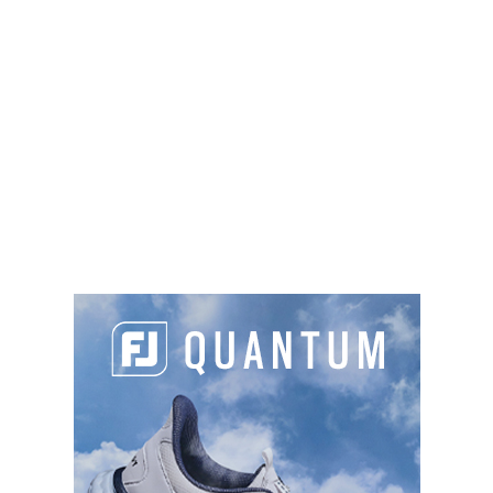
Pompois- Rue de la Gosselinière, 79100
Thouars
05 49 66 23 32
asgt.thouarsais@gmail.com
https://www.asgtthouarsais.wix.com/asgt
Sur place :
TYPES DE PARCOURS