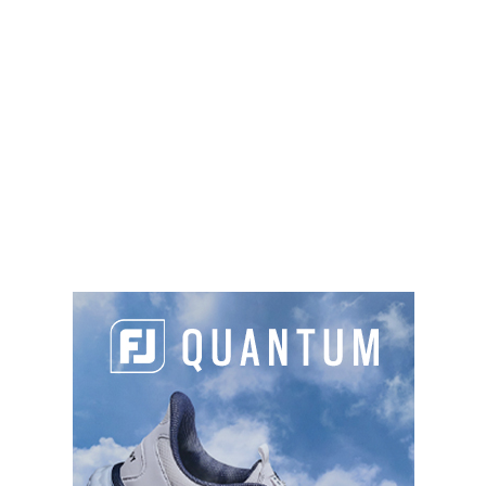
Allée du Golf, 95700 Roissy-en-France
01 86 90 07 54
accueil@ugolfderoissy.com
https://jouer.golf
Green fee
: 89€ à 110€