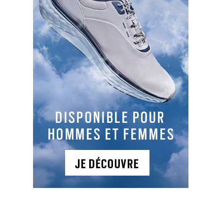
TYPES DE PARCOURS
Parcours 1
: 18T , PAR 72, 6510 m, vallonné
Parcours 2
: 6PP , PAR 18, 460m, Vallonné
De type links avec de belle pièces d'eau, le tracé
offreune vastze zone d'entraînement, un 6 trous
pitch and putt synthétique et la première
académie Jean Van de Velde.
NEWSLETTER