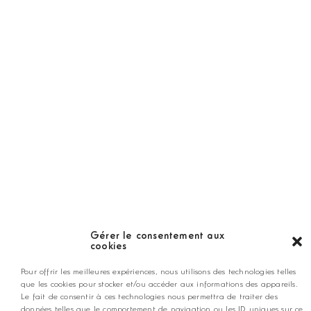
Golf Magazine
Hors Série
Guide
LES GOLFS
Nos coups de coeur
Notre guide
Gérer le consentement aux
cookies
ANNONCEZ CHEZ NOUS
Pour offrir les meilleures expériences, nous utilisons des technologies telles
que les cookies pour stocker et/ou accéder aux informations des appareils.
Le fait de consentir à ces technologies nous permettra de traiter des
données telles que le comportement de navigation ou les ID uniques sur ce
contact@golfmag.fr