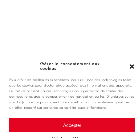
LES GOLFS
Nos coups de coeur
Notre guide
Gérer le consentement aux
cookies
ANNONCEZ CHEZ NOUS
Pour offrir les meilleures expériences, nous utilisons des technologies telles
que les cookies pour stocker et/ou accéder aux informations des appareils.
Le fait de consentir à ces technologies nous permettra de traiter des
contact@golfmag.fr
données telles que le comportement de navigation ou les ID uniques sur ce
site. Le fait de ne pas consentir ou de retirer son consentement peut avoir
un effet négatif sur certaines caractéristiques et fonctions.
@ Copyright Golf Magazine
Accepter
Mentions légales