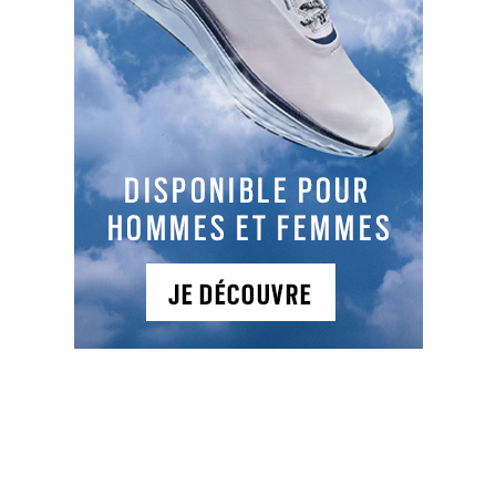
SLOPES
125
121
116
133
TYPES DE PARCOURS
Parcours 1
: 18T , PAR 72, 6138 m, Boisé et vallonné
Le parcours Les Etangs comporte une pièce
d'eau, un bois, des fairways larges et variés, des
bunkers bien placés et de grands greens
roulants. Le parcours Le Vexin permet d'améliorer
votre technique.
NOTRE HISTOIRE EST NEE D’UNE PASSION !