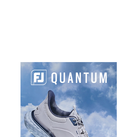
marketing et activer ce contenu
Chaussée Jules César, 95450 Ableiges
01 30 27 97 00
golf@ableiges-golf.com
https://www.ableiges-golf.com
Green fee
: 55€ à 95€
Sur place :