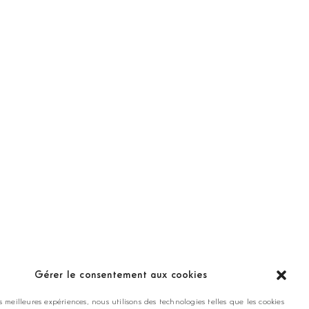
ANNONCEZ CHEZ NOUS
Gérer le consentement aux cookies
es meilleures expériences, nous utilisons des technologies telles que les cookies