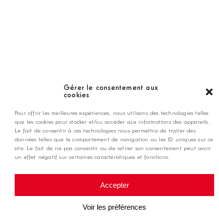
LES GOLFS
Nos coups de coeur
Notre guide
Gérer le consentement aux
cookies
ANNONCEZ CHEZ NOUS
Pour offrir les meilleures expériences, nous utilisons des technologies telles
que les cookies pour stocker et/ou accéder aux informations des appareils.
Le fait de consentir à ces technologies nous permettra de traiter des
données telles que le comportement de navigation ou les ID uniques sur ce
contact@golfmag.fr
site. Le fait de ne pas consentir ou de retirer son consentement peut avoir
un effet négatif sur certaines caractéristiques et fonctions.
@ Copyright Golf Magazine
Accepter
Mentions légales
Voir les préférences