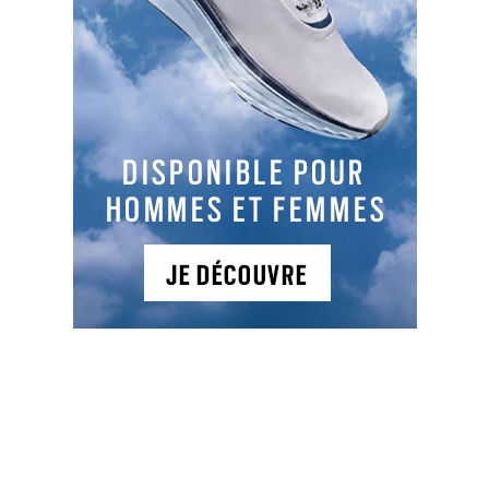
125
132
117
139
TYPES DE PARCOURS
Parcours 1
: 18T , PAR 72, 6081 m, Boisé, vallonné et
en bord de mer
Parfaitement intégré au plus beau massif dunaire
d'Europe, avec ses 18 trous semés directement sur
la dune, le golf de Belle-Dune est proche de ses
cousins irlandais ou écossais. Un parcours de
toute beauté. Dégustez après votre parcours des
plats de saison avec des produits locaux et du
fait maison.
A Belle Dune, les golfeurs avertis ont de quoi se
faire plaisir. Le parcours de 18 trous s’étend sur
environ 30 hectares. Comme le définit Euloge