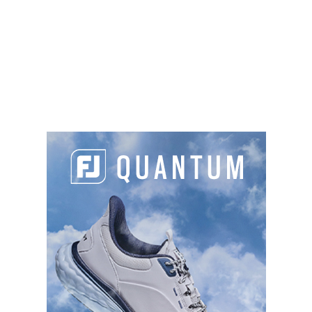
Promenade du Marquenterre, 80120 Fort-
Mahon-Plage
03 22 23 45 50
golf.belledune@baiedesomme.fr
https://www.baiedesomme.fr/lieu/1-11-golf-
de-belle-dune
Green fee
: 55€ à 85€
Sur place :
SLOPES