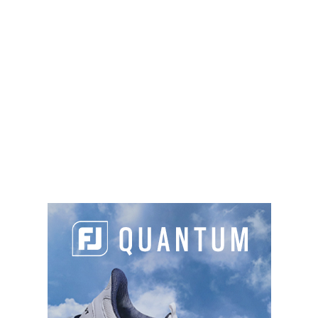
459 rue de Férin, 59500 Douai
03 27 88 05 32
golf.educatif.douai@gmail.com
https://www.golf-douai.fr
Sur place :
TYPES DE PARCOURS