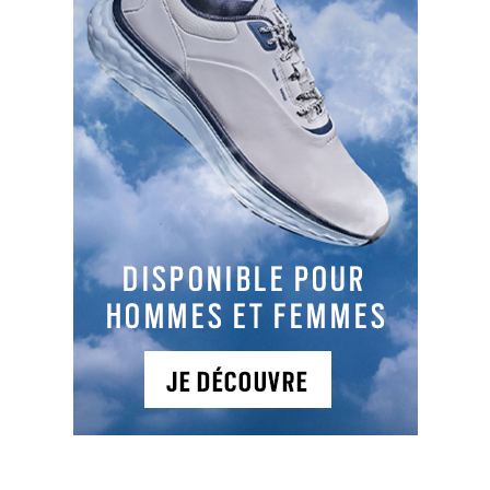
Parcours 1
: 9C , PAR 24, 882 m, Plat
A peine plus grand qu'un terrain de football, le
Golf Educatif de Douai se compose de 3 greens,
aménagés de façon à permettre la réalisation
de 9 départs avec toutes les situations d'un
parcours. Practice 6 postes couverts. Tarifs licence
et cotisation sur notre site.
NEWSLETTER