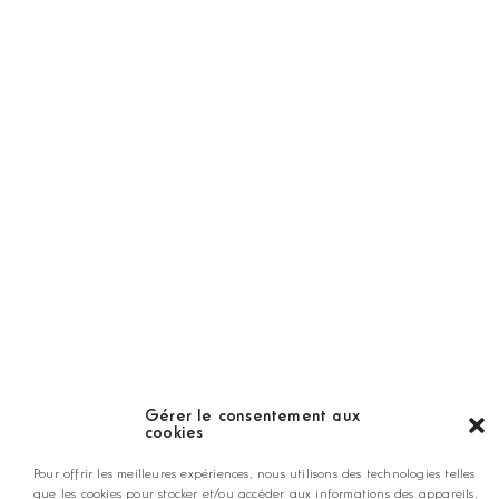
Abonnement
Golf Magazine
Hors Série
Guide
LES GOLFS
Nos coups de coeur
Notre guide
Gérer le consentement aux
cookies
ANNONCEZ CHEZ NOUS
Pour offrir les meilleures expériences, nous utilisons des technologies telles
que les cookies pour stocker et/ou accéder aux informations des appareils.