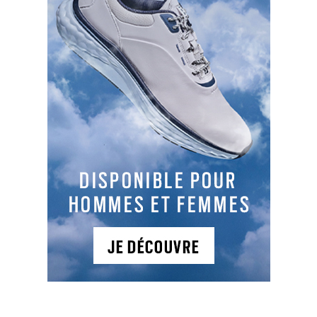
Parcours 1
: 9C , PAR 24, 882 m, Plat
A peine plus grand qu'un terrain de football, le
Golf Educatif de Douai se compose de 3 greens,
aménagés de façon à permettre la réalisation
de 9 départs avec toutes les situations d'un
parcours. Practice 6 postes couverts. Tarifs licence
et cotisation sur notre site.
NEWSLETTER