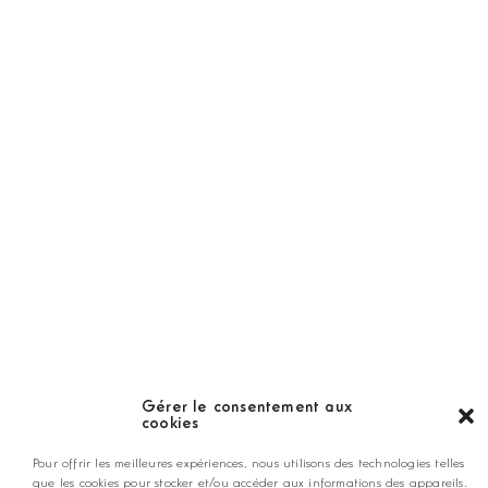
Abonnement
Golf Magazine
Hors Série
Guide
LES GOLFS
Nos coups de coeur
Notre guide
Gérer le consentement aux
cookies
ANNONCEZ CHEZ NOUS
Pour offrir les meilleures expériences, nous utilisons des technologies telles
que les cookies pour stocker et/ou accéder aux informations des appareils.