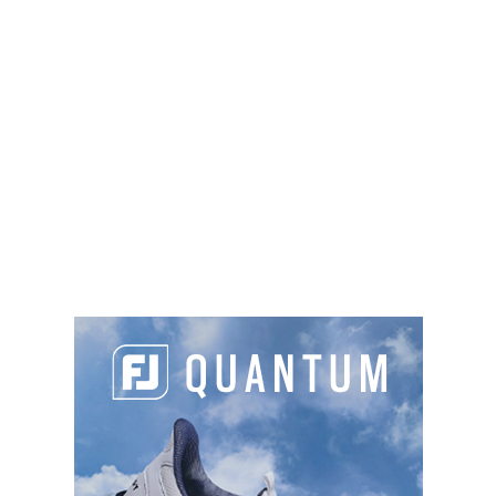
459 rue de Férin, 59500 Douai
03 27 88 05 32
golf.educatif.douai@gmail.com
https://www.golf-douai.fr
Sur place :
TYPES DE PARCOURS