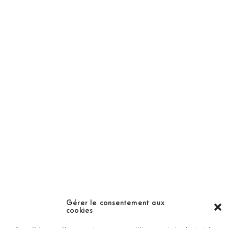
Abonnement
Golf Magazine
Hors Série
Guide
LES GOLFS
Nos coups de coeur
Notre guide
Gérer le consentement aux
cookies
ANNONCEZ CHEZ NOUS