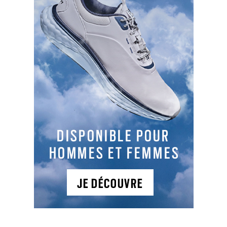
TYPES DE PARCOURS
Parcours 1
: 18T , PAR 72, 6674 m, Boisé et vallonné
Golf international tracé en bord du lagon par
l'architecte américain Dye. Le parcours,
légèrement vallonné, serpente au milieu d'une
forêt d'arbres endémiques : les niaoulis.
NEWSLETTER