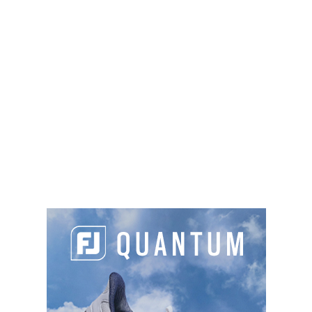
Domaine de Déva, 98870 Bourail
687 20 70 16
proshop@exclusivgolf-deva.com
Green fee
: 55€ à 80€
Sur place :