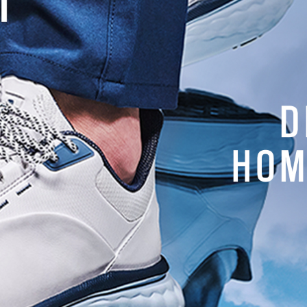
, Route Nationale 1,
0 Kourou
4 38 45 63
me.ezulemaro@hotmail.fr
 fee
: 25€ à 30€
ace :