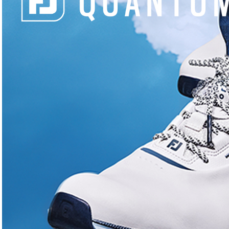
INFORMATIONS PRATIQUES
PK 45
9731
Cliquez pour accepter les
05 9
cookies marketing et activer ce
contenu
fer
Green
Sur pl
SLOPES
113
113
113
113