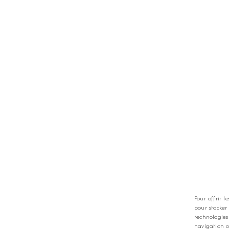
TS
LES GOLFS
nt
Nos coups de coeur
zine
Notre guide
Pour offrir l
pour stocker
technologies
navigation o