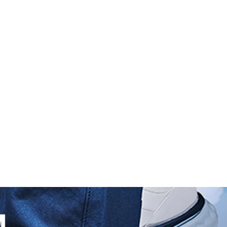
GUIDE DES
APPEL
ÈGLES
TOURISME
B
GOLFS
D’OFFRES
uyane)
LE GUIDE DES GOLFS DE FRANC
E)
9T