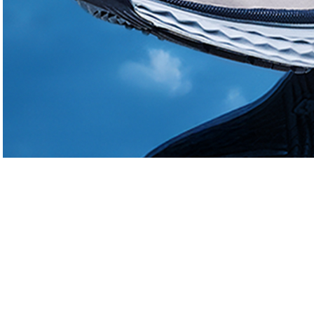
TYPES DE PARCOURS
Parcours 1
: 9T , PAR 36, 3016 m, Vallonné
A 15 km de Kourou, ce golf de 9 trous es
savane vallonné et offre un véritable ch