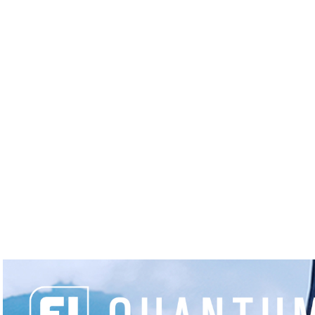
MIEUX
ACTUALITÉS
ÉQUIPEMENT
R
JOUER
Accueil
Golfs
Trois Collines (G
TROIS COLLINES (GUYAN