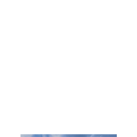
Rond-Point de l'Europe- Club-House, 71210
Montchanin
03 85 78 19 19
soulajc@club-internet.fr
https://www.golf-avoise.com
Green fee
: 25€ à 60€
Sur place :