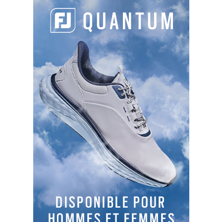
SLOPES
124
124
121
129
TYPES DE PARCOURS
Parcours 1
: 18T , PAR 72, 6179 m, Boisé et plat
Ouvert en août 1992, le golf du Château d'Avoise
bénéficie par sa qualité et son caractère, d'une
situation exceptionnelle au coeur de la
Bourgogne. Un parcours naturel 18 trous, réalisé
par le célèbre architecte britannique Martin
Hawtree sur un domaine de 120 hectares, entre
bosquets et bouleaux, hêtres majestueux, chênes
centenaires et plan d'eau, qui offre un challenge
technique et stratégique très intéressant aux
joueurs de toutes catégories.