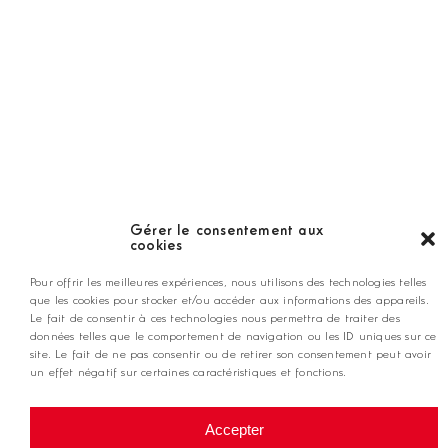
LES GOLFS
Nos coups de coeur
Notre guide
Gérer le consentement aux
cookies
ANNONCEZ CHEZ NOUS
Pour offrir les meilleures expériences, nous utilisons des technologies telles
que les cookies pour stocker et/ou accéder aux informations des appareils.
Le fait de consentir à ces technologies nous permettra de traiter des
données telles que le comportement de navigation ou les ID uniques sur ce
contact@golfmag.fr
site. Le fait de ne pas consentir ou de retirer son consentement peut avoir
un effet négatif sur certaines caractéristiques et fonctions.
@ Copyright Golf Magazine
Accepter