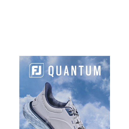
Sur place :
SLOPES
125
123
123
127
TYPES DE PARCOURS
Parcours 1
: 18T , PAR 70, 5545 m, Boisé et vallonné
Parcours 2
: 3C , PAR , m,
Au coeur de la Touraine, dans un domaine boisé
de 140 hectares, un parcours atypique aux larges