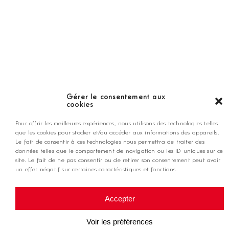
LES GOLFS
Nos coups de coeur
Notre guide
Gérer le consentement aux
cookies
ANNONCEZ CHEZ NOUS
Pour offrir les meilleures expériences, nous utilisons des technologies telles
que les cookies pour stocker et/ou accéder aux informations des appareils.
Le fait de consentir à ces technologies nous permettra de traiter des
contact@golfmag.fr
données telles que le comportement de navigation ou les ID uniques sur ce
site. Le fait de ne pas consentir ou de retirer son consentement peut avoir
un effet négatif sur certaines caractéristiques et fonctions.
@ Copyright Golf Magazine
Accepter
Mentions légales
Voir les préférences