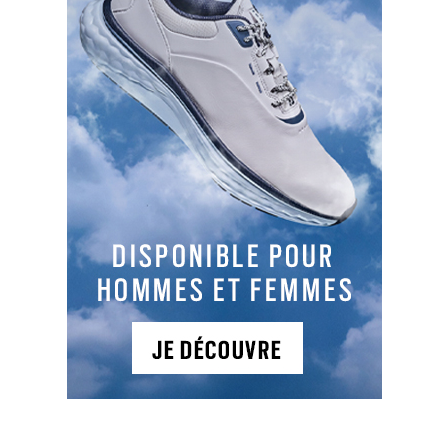
TYPES DE PARCOURS
Parcours 1
: 7C , PAR 21, 646 m,
Situé à 300 m de l'océan, le golf de Quiberon
vous propose un 9 trous compact, un practice de
25 postes dont 4 couverts, un putting green de 9
trous et un bunker d'entraînement
NEWSLETTER