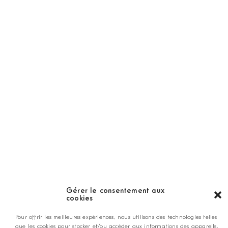
Abonnement
Golf Magazine
Hors Série
Guide
LES GOLFS
Nos coups de coeur
Notre guide
Gérer le consentement aux
cookies
ANNONCEZ CHEZ NOUS
Pour offrir les meilleures expériences, nous utilisons des technologies telles
que les cookies pour stocker et/ou accéder aux informations des appareils.