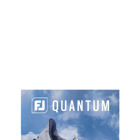
Chemin de la Trepetinière, 56170 Quiberon
06 03 93 11 28
golfquiberon@live.fr
https://www.golfquiberon.fr
Green fee
: 9€ à 30€
Sur place :