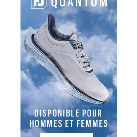
SLOPES
127
124
121
131
TYPES DE PARCOURS
Parcours 1
: 18T , PAR 70, 5508 m, Boisé et vallonné
Parcours 2
: 9 , PAR 33, 2222m, Vallonné
Situé à 20 min du centre de Lyon, le golf de
Lyon-Verger propose deux parcours. Le Verger (18
trous), est vallonné, avec des greens bine
défendus. Le Pré (9 trous) est technique, avec
deux étangs en jeu.