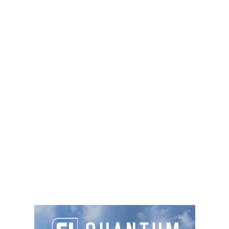
1350 chemin de l'Allemande, 69360 Saint-
Symphorien-d'Ozon
04 78 02 84 20
info@golf-lyonverger.com
https://www.golf-lyonverger.com
Green fee
: 61€ à 71€
Sur place :