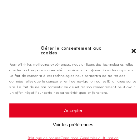
Nos coups de coeur
Notre guide
Gérer le consentement aux
cookies
ANNONCEZ CHEZ NOUS
Pour offrir les meilleures expériences, nous utilisons des technologies telles
que les cookies pour stocker et/ou accéder aux informations des appareils.
Le fait de consentir à ces technologies nous permettra de traiter des
données telles que le comportement de navigation ou les ID uniques sur ce
contact@golfmag.fr
site. Le fait de ne pas consentir ou de retirer son consentement peut avoir
un effet négatif sur certaines caractéristiques et fonctions.
@ Copyright Golf Magazine
Accepter
Mentions légales
Voir les préférences
Politique de cookies
Conditions Générales d’Utilisation
Conditions générales d'utilisation