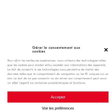
LES GOLFS
Nos coups de coeur
Notre guide
Gérer le consentement aux
cookies
ANNONCEZ CHEZ NOUS
Pour offrir les meilleures expériences, nous utilisons des technologies telles
que les cookies pour stocker et/ou accéder aux informations des appareils.
Le fait de consentir à ces technologies nous permettra de traiter des
contact@golfmag.fr
données telles que le comportement de navigation ou les ID uniques sur ce
site. Le fait de ne pas consentir ou de retirer son consentement peut avoir
un effet négatif sur certaines caractéristiques et fonctions.
@ Copyright Golf Magazine
Accepter
Mentions légales
Voir les préférences