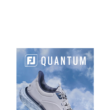
Sur place :
SLOPES
119
121
120
123
TYPES DE PARCOURS
Parcours 1
: 18T , PAR 72, 6082 m, Vallonné
Le club-house est installé dans une bâtisse du
XVIIIe siècle. Le parcours est légèrement vallonné
avec des plans d'eau latéraux, mais reste
accessible à tous.