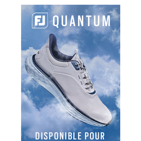
SLOPES
126
125
121
131
TYPES DE PARCOURS
Parcours 1
: 18T , PAR 71, 5902 m, Boisé et plat
Parcours 2
: 9- , PAR , m,
Le Golf de Mionnay est un site complet aussi
bien sportif que gastronomique. Un parcours
varié qui s'intègre à merveille dans
l'environnement dombiste. Des trous jalonnés
d'étang ou l'on découvre une faune et une flore
typique de la région ainsi qu'une diversité
ornithologique exceptionnelle. Golflower est un
centre d'entraînement nouvelle génération
proposant de jouer tous les types de coups dans
un environnement similaire à celui d'un parcours