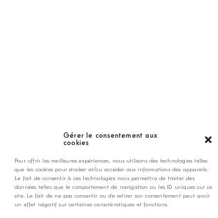
Guide
LES GOLFS
Nos coups de coeur
Notre guide
Gérer le consentement aux
cookies
ANNONCEZ CHEZ NOUS
Pour offrir les meilleures expériences, nous utilisons des technologies telles
que les cookies pour stocker et/ou accéder aux informations des appareils.
Le fait de consentir à ces technologies nous permettra de traiter des
données telles que le comportement de navigation ou les ID uniques sur ce
contact@golfmag.fr
site. Le fait de ne pas consentir ou de retirer son consentement peut avoir
un effet négatif sur certaines caractéristiques et fonctions.