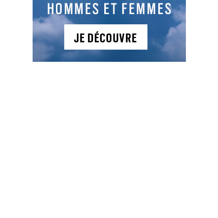
de Golf de jour comme de nuit, été comme hiver
grâce à ses équipements LED, ses systèmes de
chauffage intégrés, ses 12 000 m² de surfaces
synthétiques et son pôle Indoor équipé de
simulateurs Golzon ainsi qu'un superbe
Pitch&Putt 9 trous homologués.
NEWSLETTER