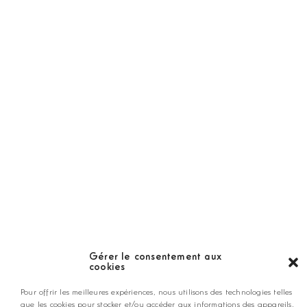
Abonnement
Golf Magazine
Hors Série
Guide
LES GOLFS
Nos coups de coeur
Notre guide
Gérer le consentement aux
cookies
ANNONCEZ CHEZ NOUS
Pour offrir les meilleures expériences, nous utilisons des technologies telles
que les cookies pour stocker et/ou accéder aux informations des appareils.