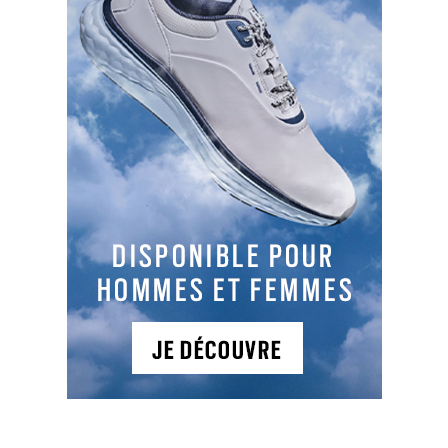
TYPES DE PARCOURS
Parcours 1
: 9 , PAR 27, 680 m, En montagne
Au coeur du massif de l'Oisans venez découvrir un
golf de montagne pas comme les autres.
Parcours technique idéal pour le petit jeu.
NEWSLETTER