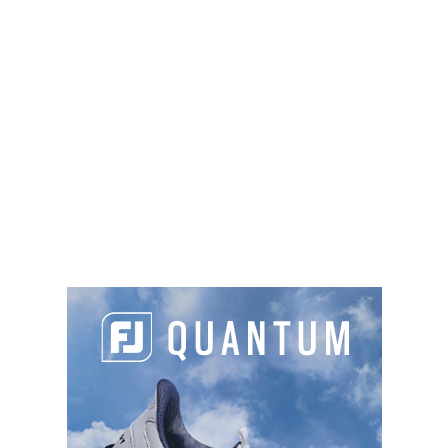
Chemin de Font-Morelle, 38750 l'Alpe-
d'Huez
06 08 02 88 02
contact@golfalpedhuez.com
https://www.golfalpedhuez.com
Green fee
: 10€ à 20€
Sur place :