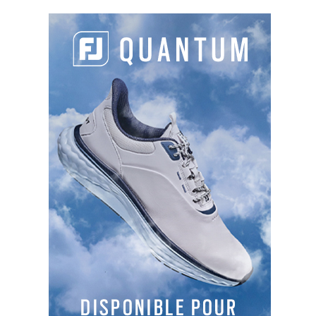
vallonné et boisé. Le dessin du
parcours et l'emplacement des bunkers
stimulent le sens de la découverte.
Sur place :
Green fee
: 39€ à
58€
Golf - Bouleaux
18T
238 rue de Reiningue, 68310
Wittelsheim
03 89 55 55 07