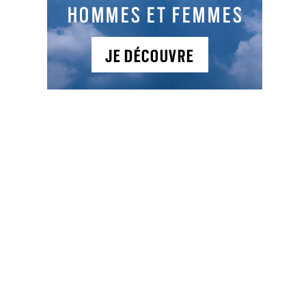
contact@golf-bouleaux.fr
https://www.golf-bouleaux.fr
Le parcours des Bouleaux est technique
et agréable pour les joueurs de tous
niveaux. Dessiné au coeur de la forêt
de Nonenbruch, il est agrémenté de
nombreux plans d’eau.
Green fee
: 44€ à 75€
Sur place :
Golf - Académie 57
6PP 9C
512, Promenade de la