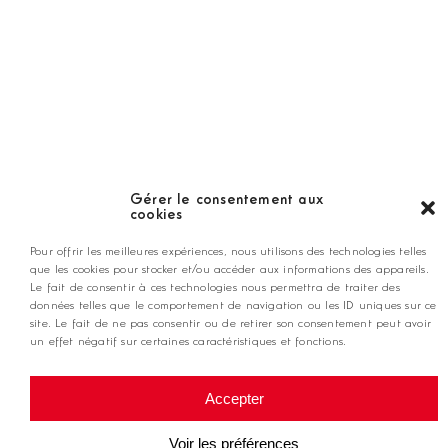
LES GOLFS
Nos coups de coeur
Notre guide
Gérer le consentement aux
cookies
ANNONCEZ CHEZ NOUS
Pour offrir les meilleures expériences, nous utilisons des technologies telles
que les cookies pour stocker et/ou accéder aux informations des appareils.
Le fait de consentir à ces technologies nous permettra de traiter des
données telles que le comportement de navigation ou les ID uniques sur ce
contact@golfmag.fr
site. Le fait de ne pas consentir ou de retirer son consentement peut avoir
un effet négatif sur certaines caractéristiques et fonctions.
@ Copyright Golf Magazine
Accepter
Mentions légales
Voir les préférences