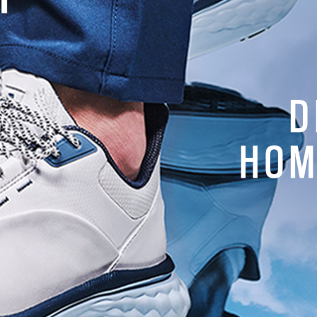
Actualités
athe Laisné brille en
The Players : Aberg en feu,
 !
Pavon éliminé
e_admin
juliette_admin
NEWSLETTER
Recevez tous les mois nos actual