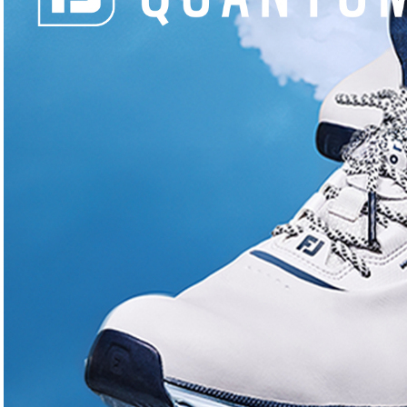
Actualités
Actualités
The Players : Cameron Young
LET : Ag
au finish !
Australie
juliette_admin
juliett