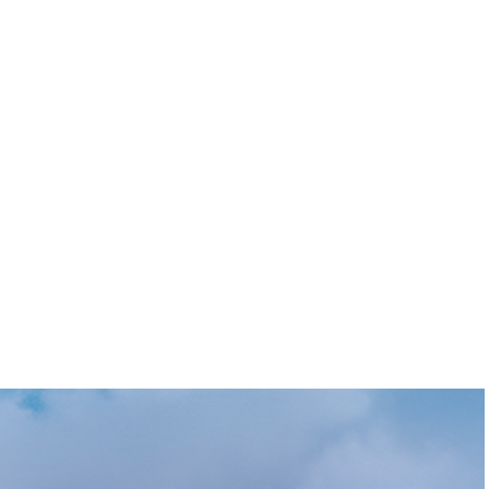
PGA Tour : Pavon et
Saddier au Valspar
La rédaction en collaboration avec le Comité
des Règles de la FFGolf