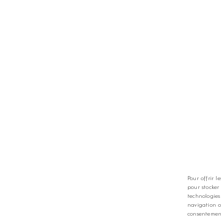
TS
LES GOLFS
nt
Nos coups de coeur
zine
Notre guide
Pour offrir l
pour stocker
technologies
navigation o
consentement