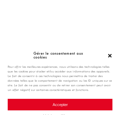
LES GOLFS
Nos coups de coeur
Notre guide
Gérer le consentement aux
cookies
ANNONCEZ CHEZ NOUS
Pour offrir les meilleures expériences, nous utilisons des technologies telles
que les cookies pour stocker et/ou accéder aux informations des appareils.
Le fait de consentir à ces technologies nous permettra de traiter des
contact@golfmag.fr
données telles que le comportement de navigation ou les ID uniques sur ce
site. Le fait de ne pas consentir ou de retirer son consentement peut avoir
un effet négatif sur certaines caractéristiques et fonctions.
@ Copyright Golf Magazine
Accepter
Mentions légales