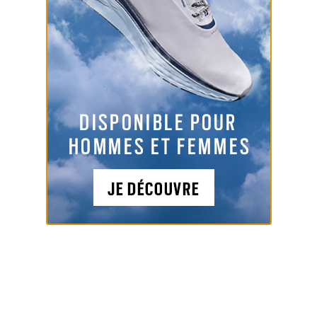
11.50
€
(dont
0.17
€
TVA)
VALIDER LA COMMANDE
NEWSLETTER
NOS ARTICLES