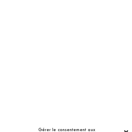
NOS PRODUITS
Abonnement
Golf Magazine
Hors Série
Guide
LES GOLFS
Nos coups de coeur
Notre guide
Gérer le consentement aux