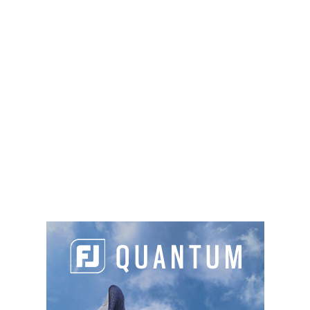
Et si vous souhaitez retrouver d’autres vidéos
techniques du pro
Lewis Wallace,
rendez-vous
sur
www.golf-magazine.fr
PARTAGER L'ARTICLE :
Facebook
LinkedIn
Email
Cop
Link