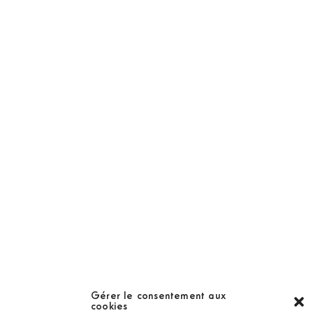
NOS PRODUITS
Abonnement
Golf Magazine
Hors Série
Guide
LES GOLFS
Nos coups de coeur
Notre guide
Gérer le consentement aux
cookies