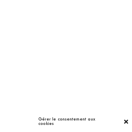
Abonnement
Golf Magazine
Hors Série
Guide
LES GOLFS
Nos coups de coeur
Notre guide
Gérer le consentement aux
cookies